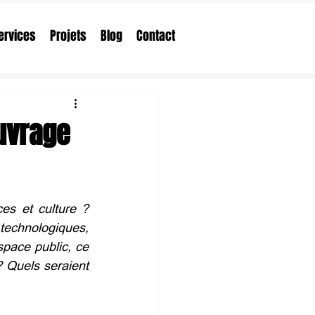
ervices
Projets
Blog
Contact
uvrage
ces et culture ?
echnologiques, 
space public, ce 
?
Quels seraient 