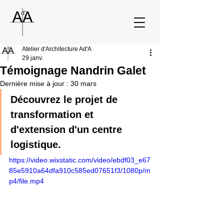
Atelier d'Architecture Ad'A
29 janv.
Témoignage Nandrin Galet
Dernière mise à jour :
30 mars
Découvrez le projet de 
transformation et 
d'extension d'un centre 
logistique.
https://video.wixstatic.com/video/ebdf03_e67
85e5910a64dfa910c585ed07651f3/1080p/m
p4/file.mp4