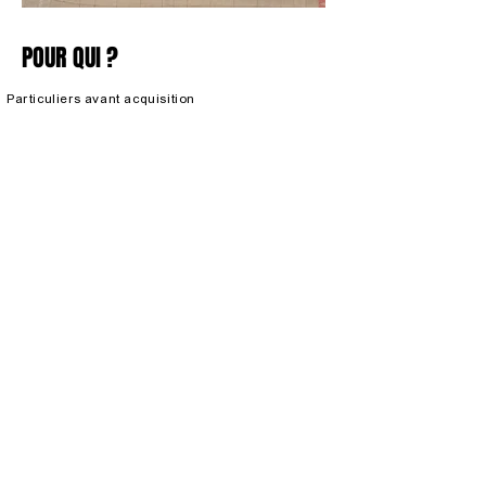
POUR QUI ?
Particuliers avant acquisition
Professionnels et investisseurs
Avocats, tribunaux et experts
Maîtres d’ouvrage confrontés
à une problématique technique
POURQUOI ?
Faire appel à un conseiller technique permet
d’
anticiper
les contraintes, d’éviter des
erreurs coûteuses, de sécuriser un projet et de
bénéficier d’un
regard indépendant et
éclairé
.
Contact